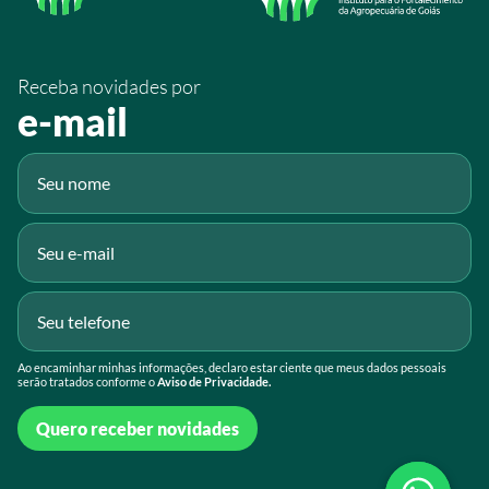
/SistemaFaeg
/sistemafaeg
Receba novidades por
Fluig
e-mail
Gmail
Ao encaminhar minhas informações, declaro estar ciente que meus dados pessoais
serão tratados conforme o
Aviso de Privacidade.
Quero receber novidades