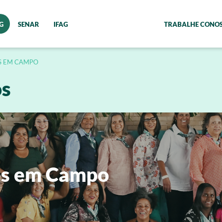
G
SENAR
IFAG
TRABALHE CONO
S EM CAMPO
os
s em Campo