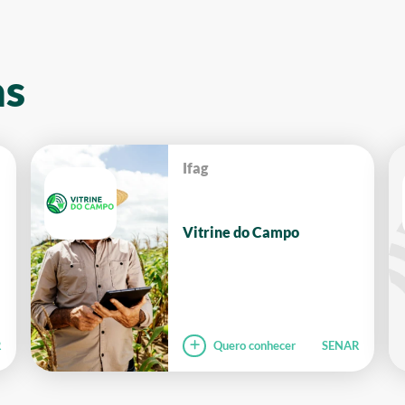
as
Ifag
Vitrine do Campo
R
Quero conhecer
SENAR