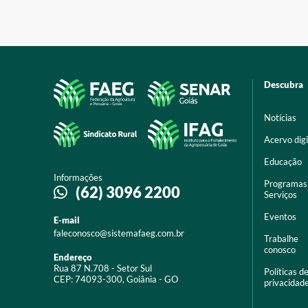
Descubra
Notícias
Acervo digi
Educação
Informações
Programas
(62) 3096 2200
Serviços
Eventos
E-mail
faleconosco@sistemafaeg.com.br
Trabalhe
conosco
Endereço
Rua 87 N.708 - Setor Sul
Políticas d
CEP: 74093-300, Goiânia - GO
privacidad