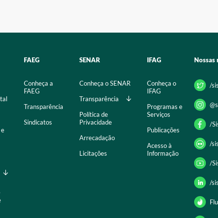
FAEG
SENAR
IFAG
Nossas 
Conheça a
Conheça o SENAR
Conheça o
/s
FAEG
IFAG
tal
Transparência
@s
Transparência
Programas e
Política de
Serviços
Sindicatos
Privacidade
/S
 e
Publicações
Arrecadação
/s
Acesso à
Licitações
Informação
/S
/s
e
e
Flu