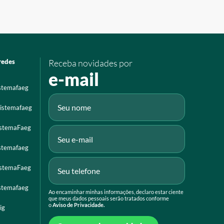
redes
Receba novidades por
e-mail
istemafaeg
istemafaeg
istemaFaeg
istemafaeg
istemaFaeg
istemafaeg
Ao encaminhar minhas informações, declaro estar ciente
que meus dados pessoais serão tratados conforme
o
Aviso de Privacidade.
ig