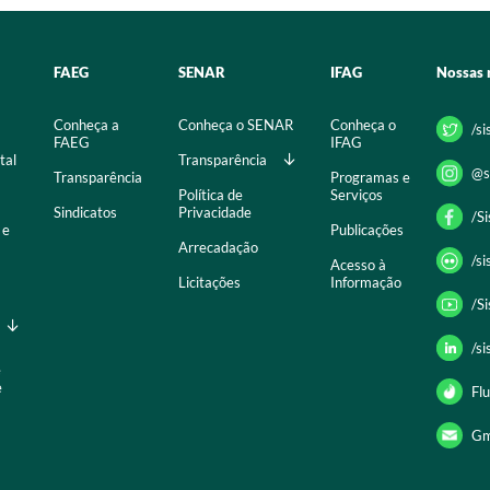
FAEG
SENAR
IFAG
Nossas 
Conheça a
Conheça o SENAR
Conheça o
/s
FAEG
IFAG
tal
Transparência
@s
Transparência
Programas e
Política de
Serviços
Sindicatos
Privacidade
/S
 e
Publicações
Arrecadação
/s
Acesso à
Licitações
Informação
/S
/s
e
e
Flu
Gm