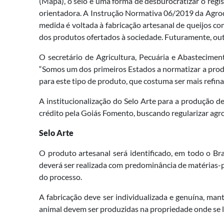
(Mapa), o selo é uma forma de desburocratizar o regi
orientadora. A Instrução Normativa 06/2019 da Agrode
medida é voltada à fabricação artesanal de queijos co
dos produtos ofertados à sociedade. Futuramente, ou
O secretário de Agricultura, Pecuária e Abastecimen
“Somos um dos primeiros Estados a normatizar a prod
para este tipo de produto, que costuma ser mais refina
A institucionalização do Selo Arte para a produção 
crédito pela Goiás Fomento, buscando regularizar agro
Selo Arte
O produto artesanal será identificado, em todo o Br
deverá ser realizada com predominância de matérias-p
do processo.
A fabricação deve ser individualizada e genuína, mant
animal devem ser produzidas na propriedade onde se 