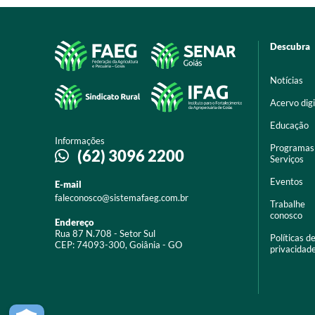
Descubra
Notícias
Acervo digi
Educação
Informações
Programas
(62) 3096 2200
Serviços
Eventos
E-mail
faleconosco@sistemafaeg.com.br
Trabalhe
conosco
Endereço
Rua 87 N.708 - Setor Sul
Políticas d
CEP: 74093-300, Goiânia - GO
privacidad