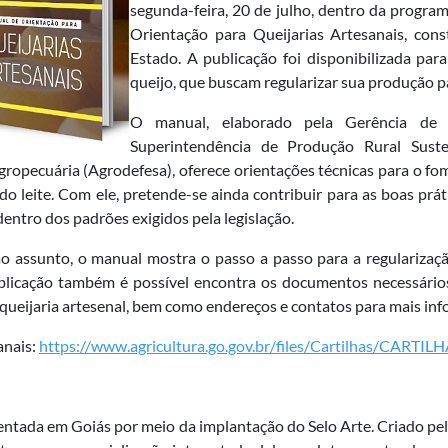
segunda-feira, 20 de julho, dentro da progra
Orientação para Queijarias Artesanais, con
Estado. A publicação foi disponibilizada p
queijo, que buscam regularizar sua produção 
O manual, elaborado pela Gerência de P
Superintendência de Produção Rural Sust
ropecuária (Agrodefesa), oferece orientações técnicas para o f
do leite. Com ele, pretende-se ainda contribuir para as boas prá
entro dos padrões exigidos pela legislação.
ao assunto, o manual mostra o passo a passo para a regularizaç
licação também é possível encontra os documentos necessários
 queijaria artesenal, bem como endereços e contatos para mais in
anais:
https://www.agricultura.go.gov.br/files/Cartilhas/CARTI
entada em Goiás por meio da implantação do Selo Arte. Criado pel