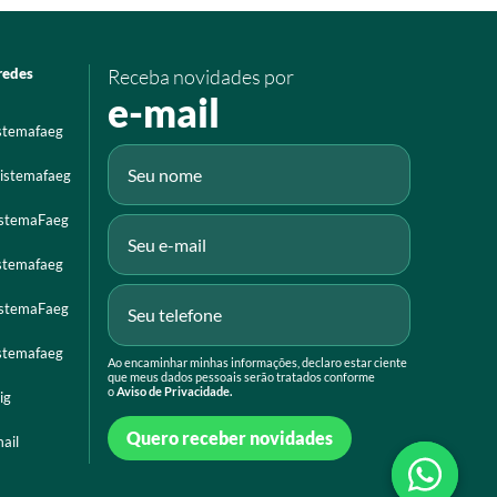
redes
Receba novidades por
e-mail
istemafaeg
istemafaeg
istemaFaeg
istemafaeg
istemaFaeg
istemafaeg
Ao encaminhar minhas informações, declaro estar ciente
que meus dados pessoais serão tratados conforme
o
Aviso de Privacidade.
ig
Quero receber novidades
ail