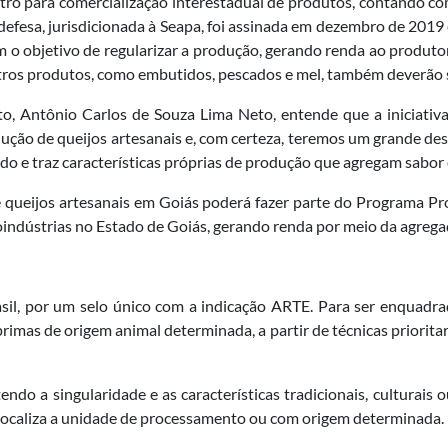
stro para comercialização interestadual de produtos, contando com
fesa, jurisdicionada à Seapa, foi assinada em dezembro de 2019
m o objetivo de regularizar a produção, gerando renda ao produto
tros produtos, como embutidos, pescados e mel, também deverão 
to, Antônio Carlos de Souza Lima Neto, entende que a iniciativ
ução de queijos artesanais e, com certeza, teremos um grande d
do e traz características próprias de produção que agregam sabor e
de queijos artesanais em Goiás poderá fazer parte do Programa P
indústrias no Estado de Goiás, gerando renda por meio da agregaç
asil, por um selo único com a indicação ARTE. Para ser enquad
rimas de origem animal determinada, a partir de técnicas priorit
endo a singularidade e as características tradicionais, culturais 
localiza a unidade de processamento ou com origem determinada.