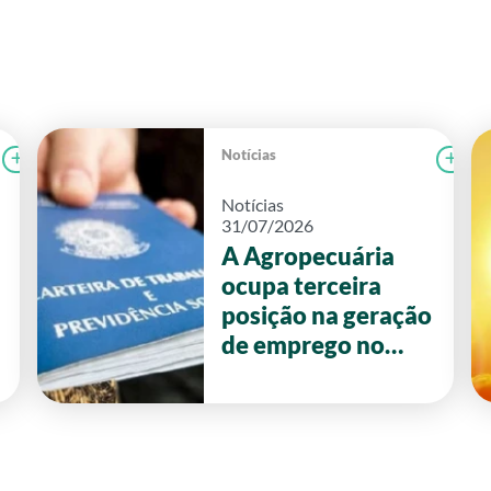
Notícias
Ler notícia
CAMPOLAB
Le
Notícias
31/07/2026
A Agropecuária
ocupa terceira
posição na geração
de emprego no
primeiro semestre
de 2026 em Goiás.