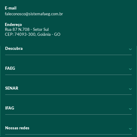
E-mail
faleconosco@sistemafaeg.com.br
Endereço
Rua 87 N.708 - Setor Sul
CEP: 74093-300, Goiânia - GO
Descubra
Notícias
FAEG
Acervo digital
Educação
Conheça a FAEG
SENAR
Programas e Serviços
Transparência
Eventos
Sindicatos
Conheça o SENAR
IFAG
Trabalhe conosco
Transparência
Políticas de privacidade
Política de Privacidade
Conheça o IFAG
Nossas redes
Arrecadação
Programas e Serviços