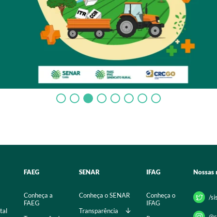
FAEG
SENAR
IFAG
Nossas 
Conheça a
Conheça o SENAR
Conheça o
/s
FAEG
IFAG
tal
Transparência
@s