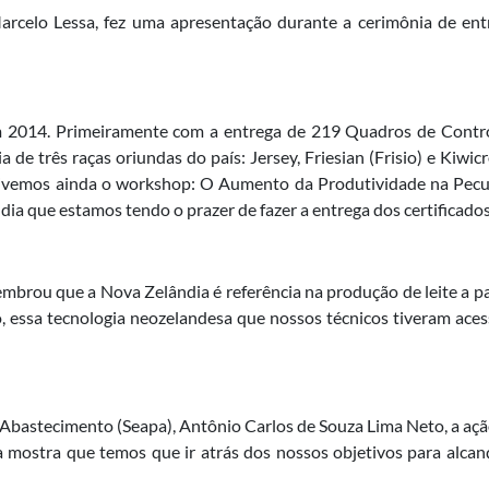
rcelo Lessa, fez uma apresentação durante a cerimônia de ent
em 2014. Primeiramente com a entrega de 219 Quadros de Contr
e três raças oriundas do país: Jersey, Friesian (Frisio) e Kiwicr
. Tivemos ainda o workshop: O Aumento da Produtividade na Pecu
dia que estamos tendo o prazer de fazer a entrega dos certificados
mbrou que a Nova Zelândia é referência na produção de leite a p
o, essa tecnologia neozelandesa que nossos técnicos tiveram ace
e Abastecimento (Seapa), Antônio Carlos de Souza Lima Neto, a aç
iva mostra que temos que ir atrás dos nossos objetivos para alcan