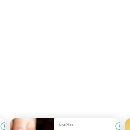
Notícias
Ler notícia
FAEG
Le