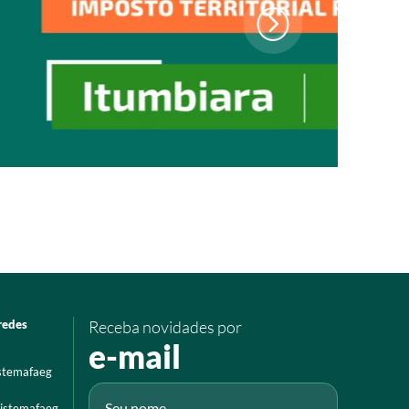
redes
Receba novidades por
e-mail
istemafaeg
istemafaeg