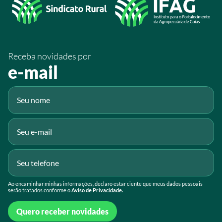
/sistemafaeg
/SistemaFaeg
/sistemafaeg
Receba novidades por
Fluig
e-mail
Gmail
Ao encaminhar minhas informações, declaro estar ciente que meus dados pessoais
serão tratados conforme o
Aviso de Privacidade.
Quero receber novidades