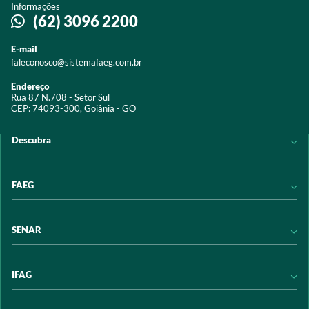
Informações
(62) 3096 2200
E-mail
faleconosco@sistemafaeg.com.br
Endereço
Rua 87 N.708 - Setor Sul
CEP: 74093-300, Goiânia - GO
Descubra
Notícias
FAEG
Acervo digital
Educação
Conheça a FAEG
SENAR
Programas e Serviços
Transparência
Eventos
Sindicatos
Conheça o SENAR
IFAG
Trabalhe conosco
Transparência
Políticas de privacidade
Política de Privacidade
Conheça o IFAG