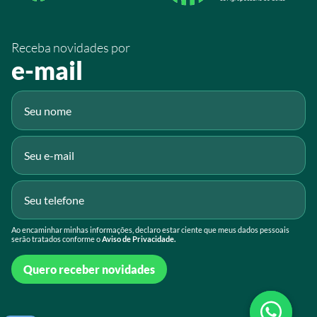
/SistemaFaeg
/sistemafaeg
Receba novidades por
Fluig
e-mail
Gmail
Ao encaminhar minhas informações, declaro estar ciente que meus dados pessoais
serão tratados conforme o
Aviso de Privacidade.
Quero receber novidades