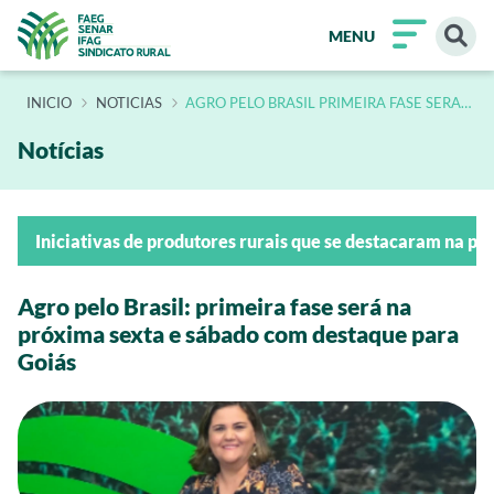
MENU
INÍCIO
NOTICIAS
AGRO PELO BRASIL PRIMEIRA FASE SERA
NA PROXIMA SEXTA E SABADO COM
DESTAQUE PARA GOIAS
Notícias
Iniciativas de produtores rurais que se destacaram na p
Agro pelo Brasil: primeira fase será na
próxima sexta e sábado com destaque para
Goiás