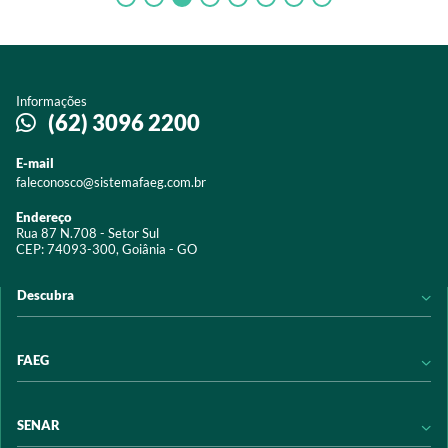
Informações
(62) 3096 2200
E-mail
faleconosco@sistemafaeg.com.br
Endereço
Rua 87 N.708 - Setor Sul
CEP: 74093-300, Goiânia - GO
Descubra
Notícias
FAEG
Acervo digital
Educação
Conheça a FAEG
SENAR
Programas e Serviços
Transparência