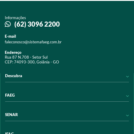
Informações
(62) 3096 2200
E-mail
faleconosco@sistemafaeg.com.br
Endereço
Rua 87 N.708 - Setor Sul
CEP: 74093-300, Goiânia - GO
Descubra
Notícias
FAEG
Acervo digital
Educação
Conheça a FAEG
SENAR
Programas e Serviços
Transparência
Eventos
Sindicatos
Conheça o SENAR