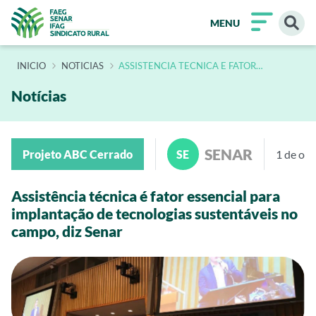
MENU
INÍCIO
NOTICIAS
ASSISTENCIA TECNICA E FATOR
ESSENCIAL PARA IMPLANTACAO DE
TECNOLOGIAS SUSTENTAVEIS NO CAMPO
DIZ SENAR
Notícias
SENAR
Projeto ABC Cerrado
SE
1 de ou
Assistência técnica é fator essencial para
implantação de tecnologias sustentáveis no
campo, diz Senar