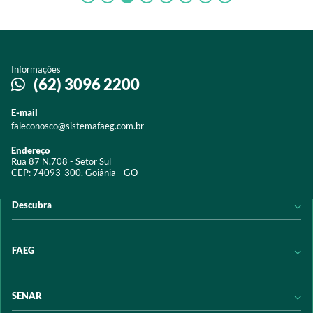
Informações
(62) 3096 2200
E-mail
faleconosco@sistemafaeg.com.br
Endereço
Rua 87 N.708 - Setor Sul
CEP: 74093-300, Goiânia - GO
Descubra
Notícias
FAEG
Acervo digital
Educação
Conheça a FAEG
SENAR
Programas e Serviços
Transparência