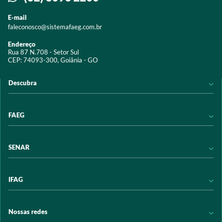
E-mail
faleconosco@sistemafaeg.com.br
Endereço
Rua 87 N.708 - Setor Sul
CEP: 74093-300, Goiânia - GO
Descubra
Notícias
FAEG
Acervo digital
Educação
Conheça a FAEG
SENAR
Programas e Serviços
Transparência
Eventos
Sindicatos
Conheça o SENAR
IFAG
Trabalhe conosco
Transparência
Políticas de privacidade
Política de Privacidade
Conheça o IFAG
Nossas redes
Arrecadação
Programas e Serviços