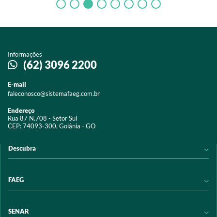
Informações
(62) 3096 2200
E-mail
faleconosco@sistemafaeg.com.br
Endereço
Rua 87 N.708 - Setor Sul
CEP: 74093-300, Goiânia - GO
Descubra
Notícias
FAEG
Acervo digital
Educação
Conheça a FAEG
SENAR
Programas e Serviços
Transparência