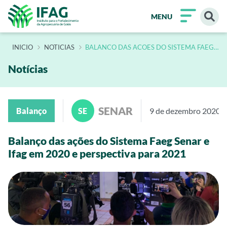
MENU
INÍCIO
NOTICIAS
BALANCO DAS ACOES DO SISTEMA FAEG
SENAR E IFAG EM 2020 E PERSPECTIVA
PARA 2021
Notícias
SENAR
Balanço
SE
9 de dezembro 2020
Balanço das ações do Sistema Faeg Senar e
Ifag em 2020 e perspectiva para 2021