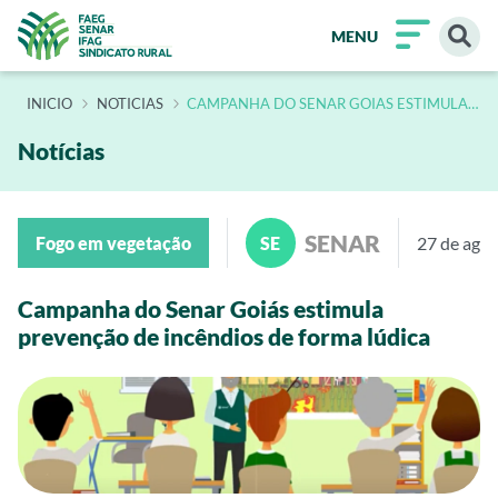
MENU
INÍCIO
NOTICIAS
CAMPANHA DO SENAR GOIAS ESTIMULA
PREVENCAO DE INCENDIOS DE FORMA
LUDICA
Notícias
SENAR
Fogo em vegetação
SE
27 de ago
Campanha do Senar Goiás estimula
prevenção de incêndios de forma lúdica