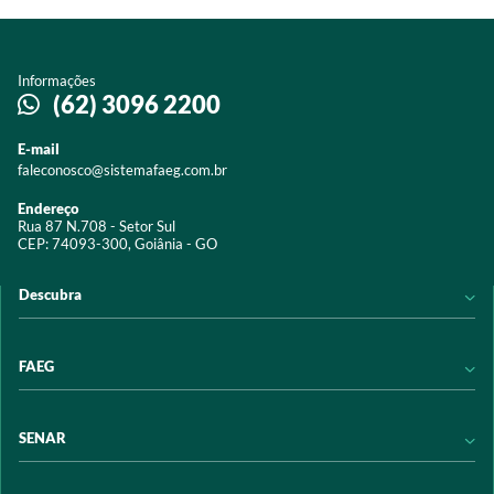
Informações
(62) 3096 2200
E-mail
faleconosco@sistemafaeg.com.br
Endereço
Rua 87 N.708 - Setor Sul
CEP: 74093-300, Goiânia - GO
Descubra
Notícias
FAEG
Acervo digital
Educação
Conheça a FAEG
SENAR
Programas e Serviços
Transparência
Eventos
Sindicatos
Conheça o SENAR