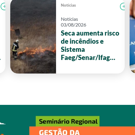
Notícias
Ler notícia
CAMPOLAB
Le
Notícias
03/08/2026
Seca aumenta risco
de incêndios e
Sistema
Faeg/Senar/Ifag
reforça ações de
prevenção