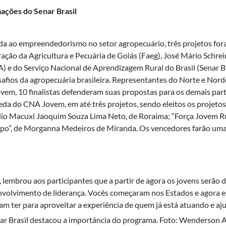
ações do Senar Brasil
a ao empreendedorismo no setor agropecuário, três projetos fo
ação da Agricultura e Pecuária de Goiás (Faeg), José Mário Schrei
 e do Serviço Nacional de Aprendizagem Rural do Brasil (Senar Bra
safios da agropecuária brasileira. Representantes do Norte e Nor
em, 10 finalistas defenderam suas propostas para os demais part
oeda do CNA Jovem, em até três projetos, sendo eleitos os projet
dio Macuxi Jaoquim Souza Lima Neto, de Roraima; “Força Jovem Rur
o”, de Morganna Medeiros de Miranda. Os vencedores farão uma vi
a, lembrou aos participantes que a partir de agora os jovens ser
nvolvimento de liderança. Vocês começaram nos Estados e agora e
isam ter para aproveitar a experiência de quem já está atuando e a