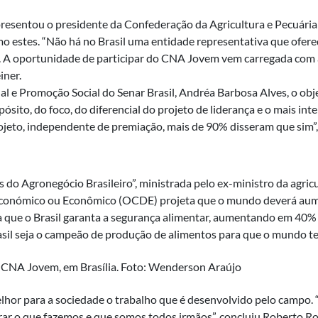
presentou o presidente da Confederação da Agricultura e Pecuária
o estes. “Não há no Brasil uma entidade representativa que ofer
 A oportunidade de participar do CNA Jovem vem carregada com a
iner.
l e Promoção Social do Senar Brasil, Andréa Barbosa Alves, o ob
ósito, do foco, do diferencial do projeto de liderança e o mais in
ojeto, independente de premiação, mais de 90% disseram que sim”
 do Agronegócio Brasileiro”, ministrada pelo ex-ministro da agricu
conómico ou Econômico (OCDE) projeta que o mundo deverá aume
que o Brasil garanta a segurança alimentar, aumentando em 40% 
il seja o campeão de produção de alimentos para que o mundo ten
hor para a sociedade o trabalho que é desenvolvido pelo campo.
rar o que fazemos e que somos todos irmãos”, concluiu Roberto Rod