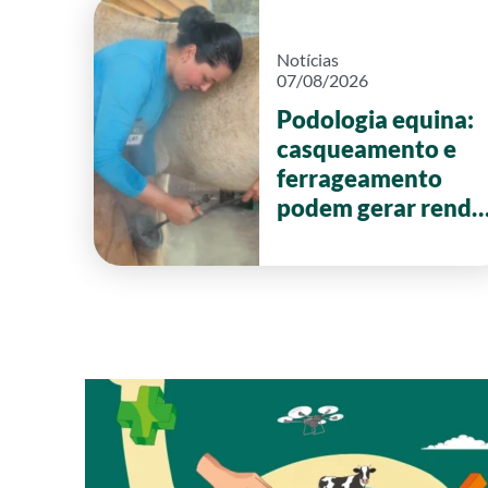
Notícias
07/08/2026
Podologia equina:
casqueamento e
ferrageamento
podem gerar renda
de até R$ 20 mil
por mês