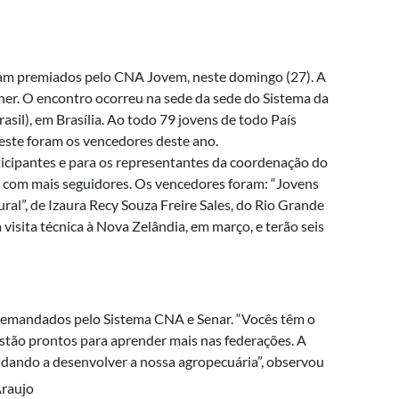
ram premiados pelo CNA Jovem, neste domingo (27). A
ner. O encontro ocorreu na sede da sede do Sistema da
sil), em Brasília. Ao todo 79 jovens de todo País
deste foram os vencedores deste ano.
icipantes e para os representantes da coordenação do
os com mais seguidores. Os vencedores foram: “Jovens
al”, de Izaura Recy Souza Freire Sales, do Rio Grande
sita técnica à Nova Zelândia, em março, e terão seis
ão demandados pelo Sistema CNA e Senar. “Vocês têm o
stão prontos para aprender mais nas federações. A
judando a desenvolver a nossa agropecuária”, observou