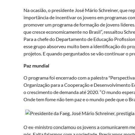
Na ocasião, o presidente José Mário Schreiner, que re
importância de incentivar os jovens em programas com
promover um programa de formação de jovens líderes.
que cresce economicamente no Brasil”, ressaltou Schre
Para a chefe do Departamento de Educação Profissiona
esse grupo absorveu muito bem a identificação do prop
projetos. E quando perguntados se vão continuar o pr
Paz mundial
O programa foi encerrado com a palestra "Perspectivas
Organização para a Cooperação e Desenvolvimento E
o crescimento de demanda até 2020. “O mundo espera 
Onde tem fome não tem paz e o mundo pede que o Bras
O ex-ministro conclamou os jovens a comunicarem mel
nós. Falta falarmos com a sociedade. Precisamos most