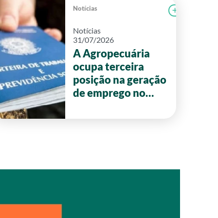
Notícias
r notícia
CAMPOLAB
Ler notícia
Notícias
31/07/2026
A Agropecuária
ocupa terceira
posição na geração
de emprego no
primeiro semestre
de 2026 em Goiás.