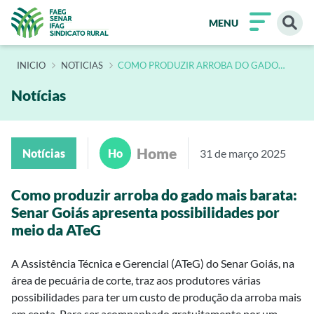
MENU
INÍCIO
NOTICIAS
COMO PRODUZIR ARROBA DO GADO
MAIS BARATA SENAR GOIAS TEM OPCOES
POR MEIO DA ATEG
Notícias
Home
Notícias
Ho
31 de março 2025
Como produzir arroba do gado mais barata:
Senar Goiás apresenta possibilidades por
meio da ATeG
A Assistência Técnica e Gerencial (ATeG) do Senar Goiás, na
área de pecuária de corte, traz aos produtores várias
possibilidades para ter um custo de produção da arroba mais
em conta. Para ser acompanhado gratuitamente por um