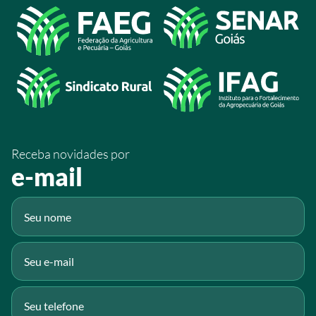
Acesso à Informação
@sistemafaeg
/SistemaFaeg
/sistemafaeg
/SistemaFaeg
/sistemafaeg
Receba novidades por
Fluig
e-mail
Gmail