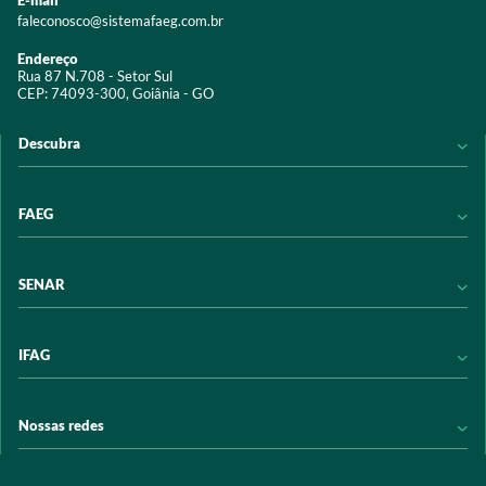
E-mail
faleconosco@sistemafaeg.com.br
Endereço
Rua 87 N.708 - Setor Sul
CEP: 74093-300, Goiânia - GO
Descubra
Notícias
FAEG
Acervo digital
Educação
Conheça a FAEG
SENAR
Programas e Serviços
Transparência
Eventos
Sindicatos
Conheça o SENAR
IFAG
Trabalhe conosco
Transparência
Políticas de privacidade
Política de Privacidade
Conheça o IFAG
Nossas redes
Arrecadação
Programas e Serviços
Licitações
Publicações
/sistemafaeg