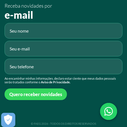
Receba novidades por
Fluig
e-mail
Gmail
Ao encaminhar minhas informações, declaro estar ciente que meus dados pessoais
serão tratados conforme o
Aviso de Privacidade.
Quero receber novidades
© FAEG 2026 - TODOS OS DIREITOS RESERVADOS