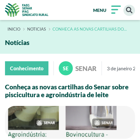
MENU
INÍCIO
NOTICIAS
CONHECA AS NOVAS CARTILHAS DO
SENAR SOBRE PISCICULTURA E
AGROINDUSTRIA DE LEITE
Notícias
SENAR
Conhecimento
SE
3 de janeiro 20
Conheça as novas cartilhas do Senar sobre
piscicultura e agroindústria de leite