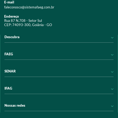
E-mail
faleconosco@sistemafaeg.com.br
Endereço
Rua 87 N.708 - Setor Sul
CEP: 74093-300, Goiânia - GO
Descubra
Notícias
FAEG
Acervo digital
Educação
Conheça a FAEG
SENAR
Programas e Serviços
Transparência
Eventos
Sindicatos
Conheça o SENAR
IFAG
Trabalhe conosco
Transparência
Políticas de privacidade
Política de Privacidade
Conheça o IFAG
Nossas redes
Arrecadação
Programas e Serviços
Licitações
Publicações
/sistemafaeg