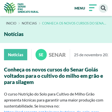
MENU
INÍCIO
NOTICIAS
CONHECA OS NOVOS CURSOS DO SENAR
GOIAS VOLTADOS PARA O CULTIVO DO
MILHO EM GRAO E SILAGEM
Notícias
SENAR
Notícias
SE
25 de novembro 2024
Conheça os novos cursos do Senar Goiás
voltados para o cultivo do milho em grão e
para silagem
O curso Nutrição do Solo para Cultivo de Milho Grão
apresenta técnicas para garantir uma maior produção com
sustentabilidade. Se inscreva no:
https://ead.senargo.org.br/curso/nutricao-do-solo-para-