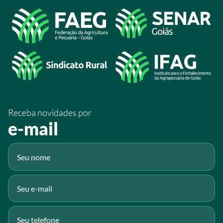
Acesso à Informação
@sistemafaeg
/SistemaFaeg
/sistemafaeg
/SistemaFaeg
/sistemafaeg
Receba novidades por
Fluig
e-mail
Gmail