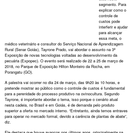
segmento. Para
explicar como o
controle de
custos pode
interferir e ajudar
para alcançar
essa meta, o
médico veterinário e consultor do Serviço Nacional de Aprendizagem
Rural (Senar Goiás), Tayrone Prado, vai abordar o assunto na 3ª
Exposição de novas tecnologias voltadas ao desenvolvimento da
pecuária (Expopec). O evento será realizado de 22 a 25 de março de
2018, no Parque de Exposição Hilton Monteiro da Rocha, em
Porangatu (GO).
A palestra vai ocorrer no dia 24 de março, das 9h20 às 10 horas, e
pretende mostrar ao público como o controle de custos é fundamental
para a perenidade do processo produtivo na ovinocultura. Segundo
Tayrone, é importante abordar o tema, isso porque o cenário atual
nesta cadeia, no Brasil e em Goiás, é de demanda pelo produto
superior a oferta no mercado interno. “Entretanto, ainda temos entraves
para operar no mercado formal, devido a carência de plantas de abate”,
diz.
Ele destaca que houve avanços nos últimos anos, principalmente na