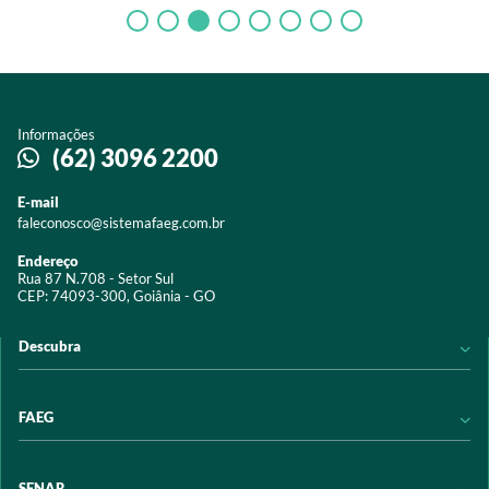
Informações
(62) 3096 2200
E-mail
faleconosco@sistemafaeg.com.br
Endereço
Rua 87 N.708 - Setor Sul
CEP: 74093-300, Goiânia - GO
Descubra
Notícias
FAEG
Acervo digital
Educação
Conheça a FAEG
SENAR