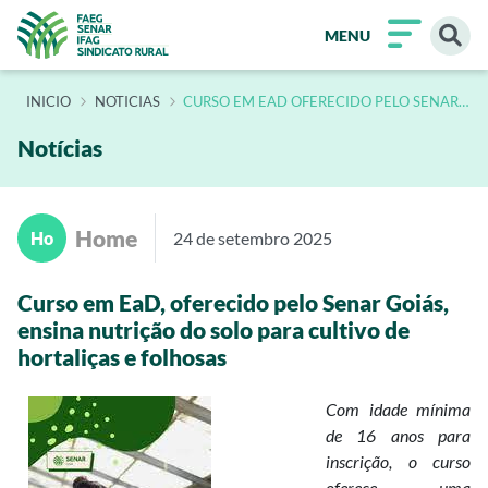
MENU
INÍCIO
NOTICIAS
CURSO EM EAD OFERECIDO PELO SENAR
GOIAS ENSINA NUTRICAO DO SOLO PARA
CULTIVO DE HORTALICAS E FOLHOSAS
Notícias
Home
Ho
24 de setembro 2025
Curso em EaD, oferecido pelo Senar Goiás,
ensina nutrição do solo para cultivo de
hortaliças e folhosas
Com idade mínima
de 16 anos para
inscrição, o curso
oferece uma