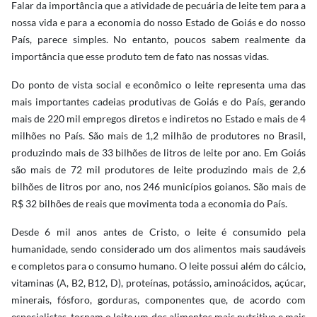
Falar da importância que a atividade de pecuária de leite tem para a
nossa vida e para a economia do nosso Estado de Goiás e do nosso
País, parece simples. No entanto, poucos sabem realmente da
importância que esse produto tem de fato nas nossas vidas.
Do ponto de vista social e econômico o leite representa uma das
mais importantes cadeias produtivas de Goiás e do País, gerando
mais de 220 mil empregos diretos e indiretos no Estado e mais de 4
milhões no País. São mais de 1,2 milhão de produtores no Brasil,
produzindo mais de 33 bilhões de litros de leite por ano. Em Goiás
são mais de 72 mil produtores de leite produzindo mais de 2,6
bilhões de litros por ano, nos 246 municípios goianos. São mais de
R$ 32 bilhões de reais que movimenta toda a economia do País.
Desde 6 mil anos antes de Cristo, o leite é consumido pela
humanidade, sendo considerado um dos alimentos mais saudáveis
e completos para o consumo humano. O leite possui além do cálcio,
vitaminas (A, B2, B12, D), proteínas, potássio, aminoácidos, açúcar,
minerais, fósforo, gorduras, componentes que, de acordo com
especialistas, tornam o leite um dos alimentos mais nutritivo e mais