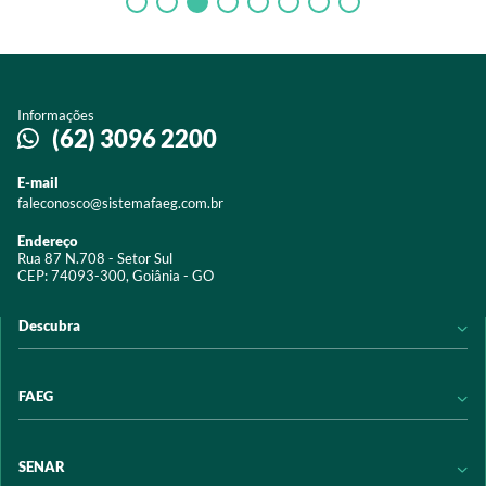
Informações
(62) 3096 2200
E-mail
faleconosco@sistemafaeg.com.br
Endereço
Rua 87 N.708 - Setor Sul
CEP: 74093-300, Goiânia - GO
Descubra
Notícias
FAEG
Acervo digital
Educação
Conheça a FAEG
SENAR
Programas e Serviços
Transparência