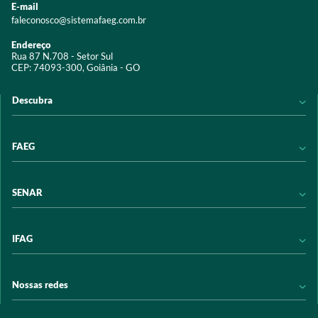
E-mail
faleconosco@sistemafaeg.com.br
Endereço
Rua 87 N.708 - Setor Sul
CEP: 74093-300, Goiânia - GO
Descubra
Notícias
FAEG
Acervo digital
Educação
Conheça a FAEG
SENAR
Programas e Serviços
Transparência
Eventos
Sindicatos
Conheça o SENAR
IFAG
Trabalhe conosco
Transparência
Políticas de privacidade
Política de Privacidade
Conheça o IFAG
Nossas redes
Arrecadação
Programas e Serviços
Licitações
Publicações