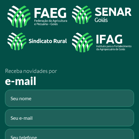
/sistemafaeg
Acesso à Informação
@sistemafaeg
/SistemaFaeg
/sistemafaeg
/SistemaFaeg
/sistemafaeg
Receba novidades por
Fluig
e-mail
Gmail