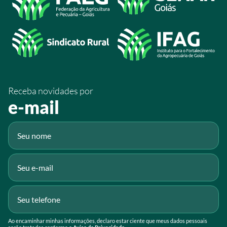
/SistemaFaeg
/sistemafaeg
/SistemaFaeg
/sistemafaeg
Receba novidades por
Fluig
e-mail
Gmail
Ao encaminhar minhas informações, declaro estar ciente que meus dados pessoais