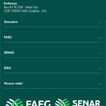
Endereço
Rua 87 N.708 - Setor Sul
CEP: 74093-300, Goiânia - GO
Descubra
Notícias
FAEG
Acervo digital
Educação
Conheça a FAEG
SENAR
Programas e Serviços
Transparência
Eventos
Sindicatos
Conheça o SENAR
IFAG
Trabalhe conosco
Transparência
Políticas de privacidade
Política de Privacidade
Conheça o IFAG
Nossas redes
Arrecadação
Programas e Serviços
Licitações
Publicações
/sistemafaeg
Acesso à Informação
@sistemafaeg