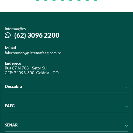
Informações
(62) 3096 2200
E-mail
faleconosco@sistemafaeg.com.br
Endereço
Rua 87 N.708 - Setor Sul
CEP: 74093-300, Goiânia - GO
Descubra
Notícias
FAEG
Acervo digital
Educação
Conheça a FAEG
SENAR
Programas e Serviços
Transparência