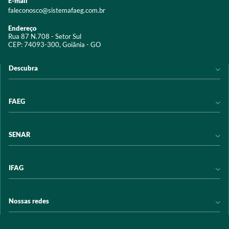
E-mail
faleconosco@sistemafaeg.com.br
Endereço
Rua 87 N.708 - Setor Sul
CEP: 74093-300, Goiânia - GO
Descubra
Notícias
FAEG
Acervo digital
Educação
Conheça a FAEG
SENAR
Programas e Serviços
Transparência
Eventos
Sindicatos
Conheça o SENAR
IFAG
Trabalhe conosco
Transparência
Políticas de privacidade
Política de Privacidade
Conheça o IFAG
Nossas redes
Arrecadação
Programas e Serviços
Licitações
Publicações
/sistemafaeg