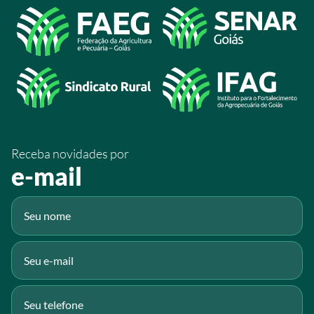
Acesso à Informação
@sistemafaeg
/SistemaFaeg
/sistemafaeg
/SistemaFaeg
/sistemafaeg
Receba novidades por
Fluig
e-mail
Gmail