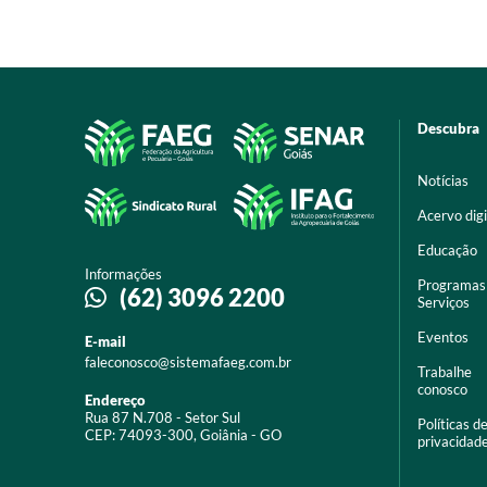
Descubra
Notícias
Acervo digi
Educação
Informações
Programas
(62) 3096 2200
Serviços
Eventos
E-mail
faleconosco@sistemafaeg.com.br
Trabalhe
conosco
Endereço
Rua 87 N.708 - Setor Sul
Políticas d
CEP: 74093-300, Goiânia - GO
privacidad