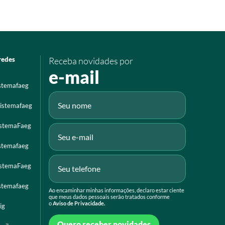
redes
Receba novidades por
e-mail
istemafaeg
istemafaeg
istemaFaeg
istemafaeg
istemaFaeg
istemafaeg
Ao encaminhar minhas informações, declaro estar ciente
que meus dados pessoais serão tratados conforme
o
Aviso de Privacidade.
ig
Quero receber novidades