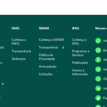
FAEG
SENAR
IFAG
Nossas 
Conheça a
Conheça o SENAR
Conheça o
/s
FAEG
IFAG
tal
Transparência
@s
Transparência
Programas e
Política de
Serviços
Sindicatos
Privacidade
/S
 e
Publicações
Arrecadação
/s
Acesso à
Licitações
Informação
/S
/s
e
e
Flu