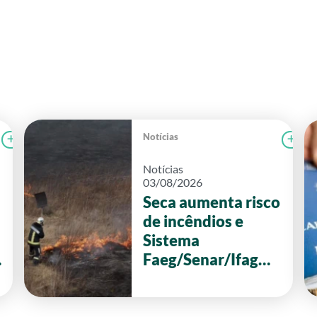
Notícias
Ler notícia
FAEG
Le
Notícias
03/08/2026
Seca aumenta risco
de incêndios e
Sistema
Faeg/Senar/Ifag
reforça ações de
prevenção