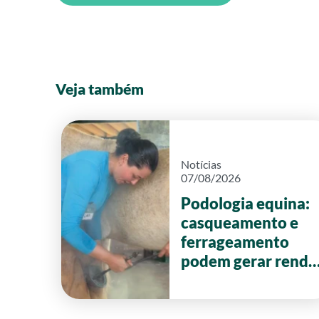
Veja também
Notícias
07/08/2026
Podologia equina:
casqueamento e
ferrageamento
podem gerar renda
de até R$ 20 mil
por mês