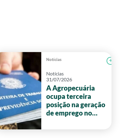
Notícias
r notícia
FAEG
Ler notícia
Notícias
31/07/2026
A Agropecuária
ocupa terceira
posição na geração
de emprego no
primeiro semestre
de 2026 em Goiás.