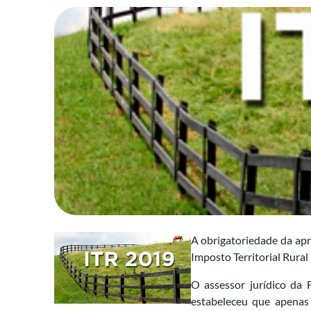
A obrigatoriedade da apr
Imposto Territorial Rural
O assessor jurídico da 
estabeleceu que apenas 