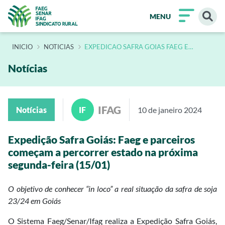
MENU
INÍCIO
NOTICIAS
EXPEDICAO SAFRA GOIAS FAEG E
PARCEIROS COMECAM A PERCORRER
ESTADO NA PROXIMA SEGUNDA FEIRA 15
01
Notícias
IFAG
Notícias
IF
10 de janeiro 2024
Expedição Safra Goiás: Faeg e parceiros
começam a percorrer estado na próxima
segunda-feira (15/01)
O objetivo de conhecer “in loco” a real situação da safra de soja
23/24 em Goiás
O Sistema Faeg/Senar/Ifag realiza a Expedição Safra Goiás,