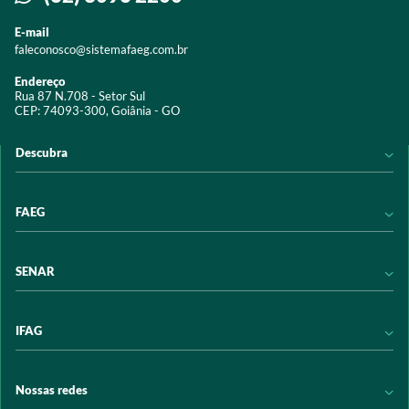
E-mail
faleconosco@sistemafaeg.com.br
Endereço
Rua 87 N.708 - Setor Sul
CEP: 74093-300, Goiânia - GO
Descubra
Notícias
FAEG
Acervo digital
Educação
Conheça a FAEG
SENAR
Programas e Serviços
Transparência
Eventos
Sindicatos
Conheça o SENAR
IFAG
Trabalhe conosco
Transparência
Políticas de privacidade
Política de Privacidade
Conheça o IFAG
Nossas redes
Arrecadação
Programas e Serviços