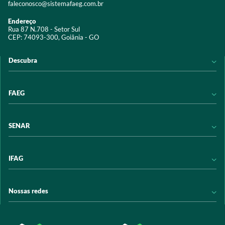
faleconosco@sistemafaeg.com.br
Endereço
Rua 87 N.708 - Setor Sul
CEP: 74093-300, Goiânia - GO
Descubra
Notícias
FAEG
Acervo digital
Educação
Conheça a FAEG
SENAR
Programas e Serviços
Transparência
Eventos
Sindicatos
Conheça o SENAR
IFAG
Trabalhe conosco
Transparência
Políticas de privacidade
Política de Privacidade
Conheça o IFAG
Nossas redes
Arrecadação
Programas e Serviços
Licitações
Publicações
/sistemafaeg