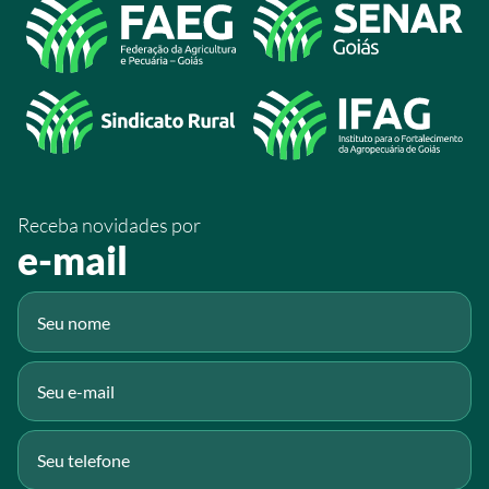
Acesso à Informação
@sistemafaeg
/SistemaFaeg
/sistemafaeg
/SistemaFaeg
/sistemafaeg
Receba novidades por
Fluig
e-mail
Gmail