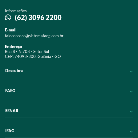
Informações
(62) 3096 2200
E-mail
faleconosco@sistemafaeg.com.br
Endereço
Rua 87 N.708 - Setor Sul
CEP: 74093-300, Goiânia - GO
Descubra
Notícias
FAEG
Acervo digital
Educação
Conheça a FAEG
SENAR
Programas e Serviços
Transparência
Eventos
Sindicatos
Conheça o SENAR
IFAG
Trabalhe conosco
Transparência