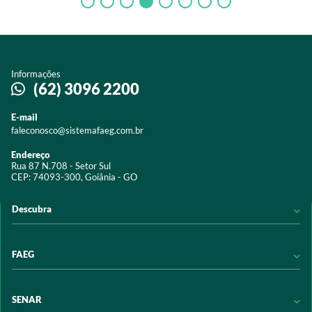
Informações
(62) 3096 2200
E-mail
faleconosco@sistemafaeg.com.br
Endereço
Rua 87 N.708 - Setor Sul
CEP: 74093-300, Goiânia - GO
Descubra
Notícias
FAEG
Acervo digital
Educação
Conheça a FAEG
SENAR
Programas e Serviços
Transparência