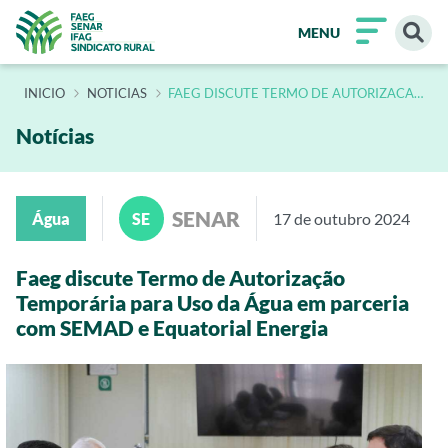
MENU
INÍCIO
NOTICIAS
FAEG DISCUTE TERMO DE AUTORIZACAO
TEMPORARIA PARA USO DA AGUA EM
PARCERIA COM SEMAD E EQUATORIAL
ENERGIA
Notícias
SENAR
Água
SE
17 de outubro 2024
Faeg discute Termo de Autorização
Temporária para Uso da Água em parceria
com SEMAD e Equatorial Energia