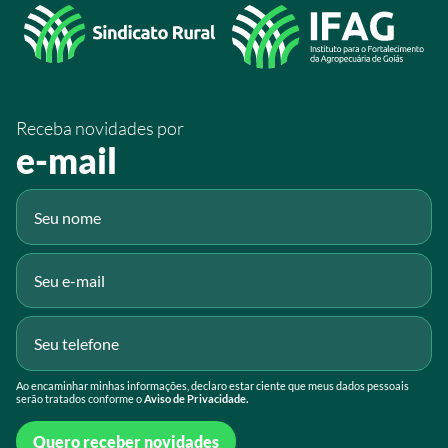
/sistemafaeg
/SistemaFaeg
/sistemafaeg
Receba novidades por
Fluig
e-mail
Gmail
Ao encaminhar minhas informações, declaro estar ciente que meus dados pessoais
serão tratados conforme o
Aviso de Privacidade.
Quero receber novidades