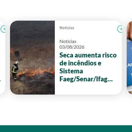
Notícias
Ler notícia
FAEG
Le
Notícias
03/08/2026
Seca aumenta risco
de incêndios e
Sistema
Faeg/Senar/Ifag
reforça ações de
prevenção