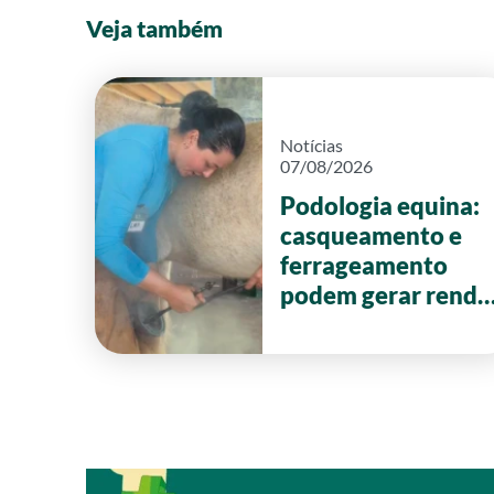
Veja também
Notícias
07/08/2026
Podologia equina:
casqueamento e
ferrageamento
podem gerar renda
de até R$ 20 mil
por mês