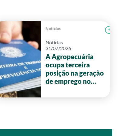
Notícias
r notícia
FAEG
Ler notícia
Notícias
31/07/2026
A Agropecuária
ocupa terceira
posição na geração
de emprego no
primeiro semestre
de 2026 em Goiás.