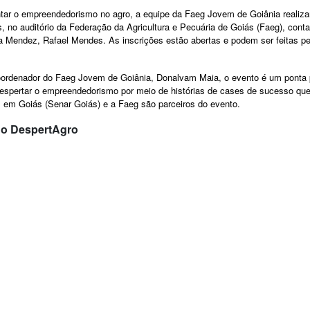
r o empreendedorismo no agro, a equipe da Faeg Jovem de Goiânia realizará 
s, no auditório da Federação da Agricultura e Pecuária de Goiás (Faeg), cont
 Mendez, Rafael Mendes. As inscrições estão abertas e podem ser feitas pe
ordenador do Faeg Jovem de Goiânia, Donalvam Maia, o evento é um ponta
spertar o empreendedorismo por meio de histórias de cases de sucesso que 
 em Goiás (Senar Goiás) e a Faeg são parceiros do evento.
o DespertAgro