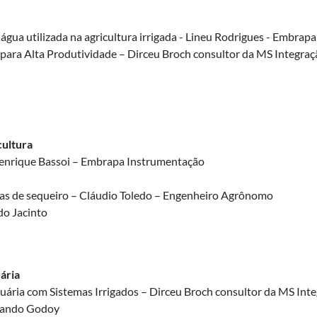
gua utilizada na agricultura irrigada - Lineu Rodrigues - Embrap
ara Alta Produtividade – Dirceu Broch consultor da MS Integraç
cultura
s Henrique Bassoi – Embrapa Instrumentação
eas de sequeiro – Cláudio Toledo – Engenheiro Agrônomo
do Jacinto
uária
uária com Sistemas Irrigados – Dirceu Broch consultor da MS Int
rnando Godoy