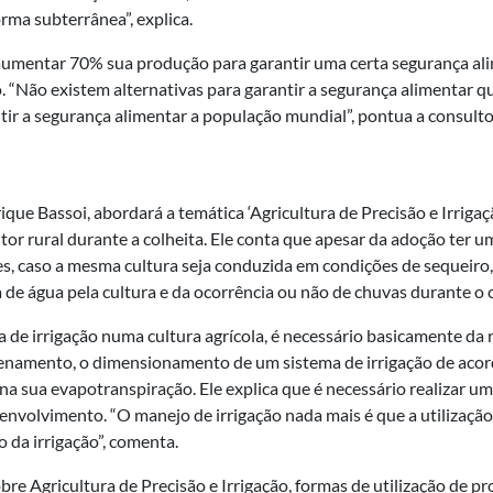
rma subterrânea”, explica.
aumentar 70% sua produção para garantir uma certa segurança ali
Não existem alternativas para garantir a segurança alimentar que
ntir a segurança alimentar a população mundial”, pontua a consulto
 Bassoi, abordará a temática ‘Agricultura de Precisão e Irrigação’
tor rural durante a colheita. Ele conta que apesar da adoção ter 
zes, caso a mesma cultura seja conduzida em condições de sequeiro
 de água pela cultura e da ocorrência ou não de chuvas durante o cic
e irrigação numa cultura agrícola, é necessário basicamente da rea
zenamento, o dimensionamento de um sistema de irrigação de acord
e na sua evapotranspiração. Ele explica que é necessário realizar u
envolvimento. “O manejo de irrigação nada mais é que a utilização
 da irrigação”, comenta.
re Agricultura de Precisão e Irrigação, formas de utilização de p