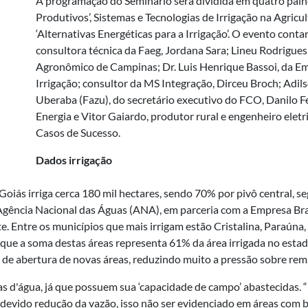
A programação do Seminário será dividida em quatro pain
Produtivos’, Sistemas e Tecnologias de Irrigação na Agricult
‘Alternativas Energéticas para a Irrigação’. O evento cont
consultora técnica da Faeg, Jordana Sara; Lineu Rodrigues
Agronômico de Campinas; Dr. Luis Henrique Bassoi, da Em
Irrigação; consultor da MS Integração, Dirceu Broch; Adi
Uberaba (Fazu), do secretário executivo do FCO, Danilo F
Energia e Vitor Gaiardo, produtor rural e engenheiro elet
Casos de Sucesso.
Dados irrigação
 Goiás irriga cerca 180 mil hectares, sendo 70% por pivô central,
Agência Nacional das Águas (ANA), em parceria com a Empresa Bra
te. Entre os municípios que mais irrigam estão Cristalina, Paraúna,
 que a soma destas áreas representa 61% da área irrigada no estad
 de abertura de novas áreas, reduzindo muito a pressão sobre rem
xas d'água, já que possuem sua ‘capacidade de campo’ abastecidas
devido redução da vazão, isso não ser evidenciado em áreas com ba