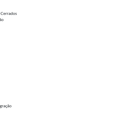
a Cerrados
ão
egração