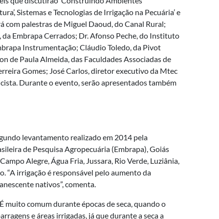
éis que discutirão ‘Construindo Ambientes
ura’, Sistemas e Tecnologias de Irrigação na Pecuária’ e
ará com palestras de Miguel Daoud, do Canal Rural;
, da Embrapa Cerrados; Dr. Afonso Peche, do Instituto
brapa Instrumentação; Cláudio Toledo, da Pivot
lson de Paula Almeida, das Faculdades Associadas de
erreira Gomes; José Carlos, diretor executivo da Mtec
ricista. Durante o evento, serão apresentados também
 segundo levantamento realizado em 2014 pela
sileira de Pesquisa Agropecuária (Embrapa), Goiás
 Campo Alegre, Água Fria, Jussara, Rio Verde, Luziânia,
o. “A irrigação é responsável pelo aumento da
anescente nativos”, comenta.
. “É muito comum durante épocas de seca, quando o
rragens e áreas irrigadas, já que durante a seca a