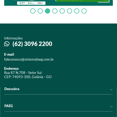
Informações
(62) 3096 2200
E-mail
faleconosco@sistemafaeg.com.br
Endereço
Rua 87 N.708 - Setor Sul
CEP: 74093-300, Goiânia - GO
Descubra
Notícias
FAEG
Acervo digital
Educação