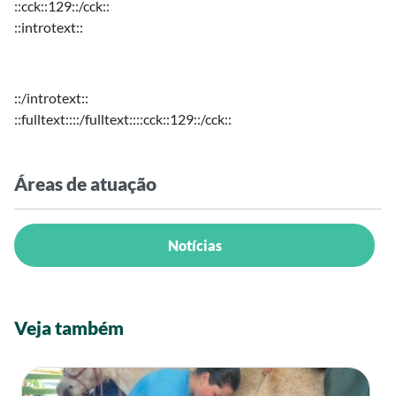
::cck::129::/cck::
::introtext::
::/introtext::
::fulltext::::/fulltext::::cck::129::/cck::
Áreas de atuação
Notícias
Veja também