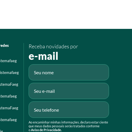
redes
Receba novidades por
e-mail
istemafaeg
istemafaeg
istemaFaeg
istemafaeg
istemaFaeg
istemafaeg
Ao encaminhar minhas informações, declaro estar ciente
que meus dados pessoais serão tratados conforme
o
Aviso de Privacidade.
ig