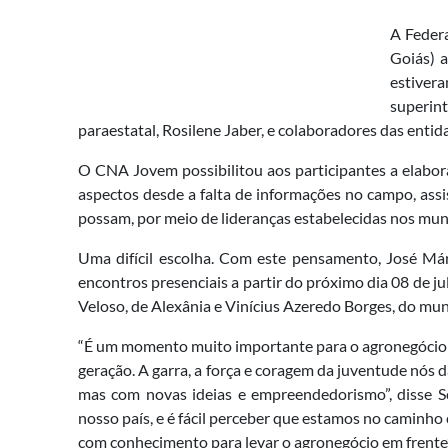
A Federa
Goiás) 
estiver
superin
paraestatal, Rosilene Jaber, e colaboradores das ent
O CNA Jovem possibilitou aos participantes a elabora
aspectos desde a falta de informações no campo, assis
possam, por meio de lideranças estabelecidas nos mun
Uma difícil escolha. Com este pensamento, José Már
encontros presenciais a partir do próximo dia 08 de j
Veloso, de Alexânia e Vinícius Azeredo Borges, do mun
“É um momento muito importante para o agronegócio d
geração. A garra, a força e coragem da juventude nós 
mas com novas ideias e empreendedorismo”, disse S
nosso país, e é fácil perceber que estamos no caminho
com conhecimento para levar o agronegócio em frente”