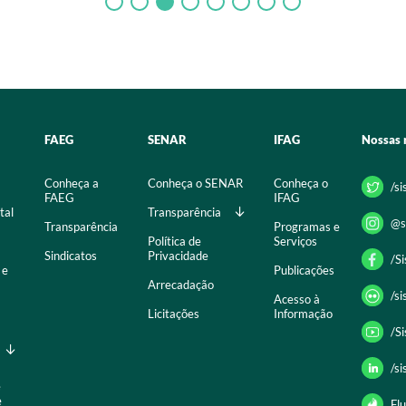
FAEG
SENAR
IFAG
Nossas 
Conheça a
Conheça o SENAR
Conheça o
/s
FAEG
IFAG
tal
Transparência
@s
Transparência
Programas e
Política de
Serviços
Sindicatos
Privacidade
/S
 e
Publicações
Arrecadação
/s
Acesso à
Licitações
Informação
/S
/s
e
e
Flu