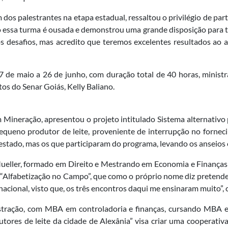
dos palestrantes na etapa estadual, ressaltou o privilégio de part
 essa turma é ousada e demonstrou uma grande disposição para 
desafios, mas acredito que teremos excelentes resultados ao a
7 de maio a 26 de junho, com duração total de 40 horas, minist
s do Senar Goiás, Kelly Baliano.
Mineração, apresentou o projeto intitulado Sistema alternativo p
pequeno produtor de leite, proveniente de interrupção no fornec
do estado, mas os que participaram do programa, levando os anseio
ueller, formado em Direito e Mestrando em Economia e Finanças 
“Alfabetização no Campo”, que como o próprio nome diz pretende 
nacional, visto que, os três encontros daqui me ensinaram muito”,
stração, com MBA em controladoria e finanças, cursando MBA e
tores de leite da cidade de Alexânia” visa criar uma cooperati