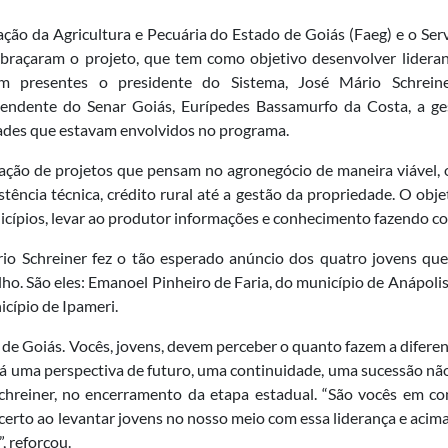
ção da Agricultura e Pecuária do Estado de Goiás (Faeg) e o Se
abraçaram o projeto, que tem como objetivo desenvolver lidera
am presentes o presidente do Sistema, José Mário Schreine
tendente do Senar Goiás, Eurípedes Bassamurfo da Costa, a g
idades que estavam envolvidos no programa.
ção de projetos que pensam no agronegócio de maneira viável, o
tência técnica, crédito rural até a gestão da propriedade. O obje
icípios, levar ao produtor informações e conhecimento fazendo com
io Schreiner fez o tão esperado anúncio dos quatro jovens que
ulho. São eles: Emanoel Pinheiro de Faria, do município de Anápoli
icípio de Ipameri.
e Goiás. Vocês, jovens, devem perceber o quanto fazem a difere
dá uma perspectiva de futuro, uma continuidade, uma sucessão não
chreiner, no encerramento da etapa estadual. “São vocês em co
 certo ao levantar jovens no nosso meio com essa liderança e acim
, reforçou.