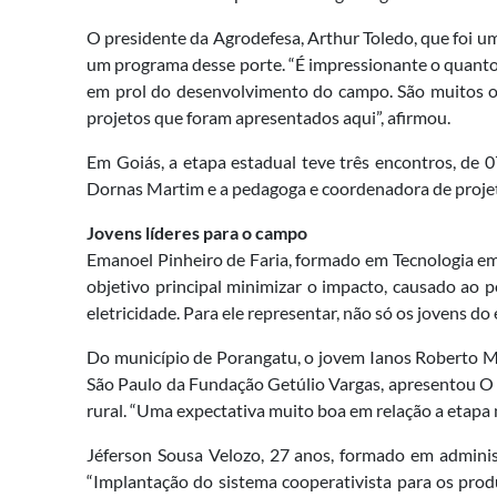
O presidente da Agrodefesa, Arthur Toledo, que foi um 
um programa desse porte. “É impressionante o quanto
em prol do desenvolvimento do campo. São muitos os 
projetos que foram apresentados aqui”, afirmou.
Em Goiás, a etapa estadual teve três encontros, de 0
Dornas Martim e a pedagoga e coordenadora de projeto
Jovens líderes para o campo
Emanoel Pinheiro de Faria, formado em Tecnologia em 
objetivo principal minimizar o impacto, causado ao 
eletricidade. Para ele representar, não só os jovens 
Do município de Porangatu, o jovem Ianos Roberto M
São Paulo da Fundação Getúlio Vargas, apresentou O 
rural. “Uma expectativa muito boa em relação a etapa 
Jéferson Sousa Velozo, 27 anos, formado em admini
“Implantação do sistema cooperativista para os produ