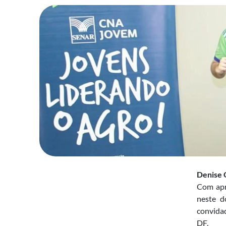
Denise 
Com apr
neste d
convidad
DF.