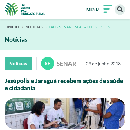
MENU
INÍCIO
NOTICIAS
FAEG SENAR EM ACAO JESUPOLIS E
JARAGUA RECEBEM ACOES DE SAUDE E
CIDADANIA
Notícias
SENAR
Notícias
SE
29 de junho 2018
Jesúpolis e Jaraguá recebem ações de saúde
e cidadania