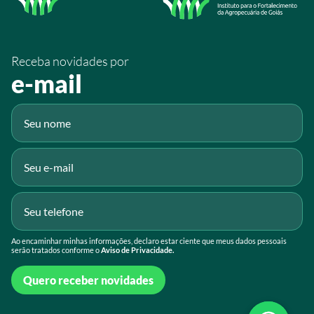
/SistemaFaeg
/sistemafaeg
Receba novidades por
Fluig
e-mail
Gmail
Ao encaminhar minhas informações, declaro estar ciente que meus dados pessoais
serão tratados conforme o
Aviso de Privacidade.
Quero receber novidades