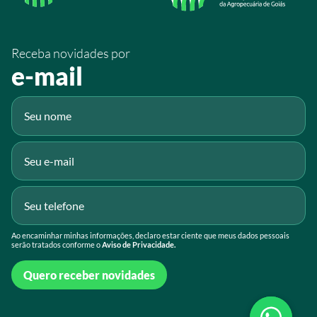
/SistemaFaeg
/sistemafaeg
Receba novidades por
Fluig
e-mail
Gmail
Ao encaminhar minhas informações, declaro estar ciente que meus dados pessoais
serão tratados conforme o
Aviso de Privacidade.
Quero receber novidades