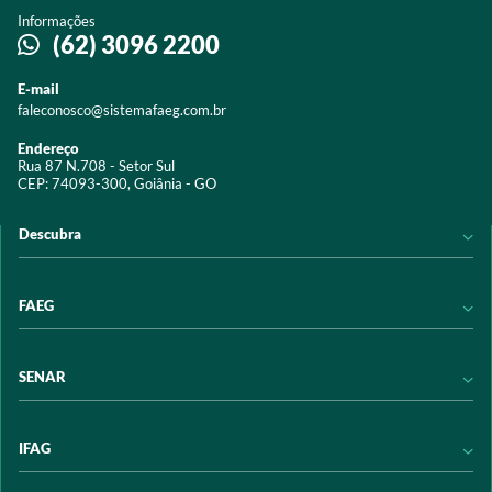
Informações
(62) 3096 2200
E-mail
faleconosco@sistemafaeg.com.br
Endereço
Rua 87 N.708 - Setor Sul
CEP: 74093-300, Goiânia - GO
Descubra
Notícias
FAEG
Acervo digital
Educação
Conheça a FAEG
SENAR
Programas e Serviços
Transparência
Eventos
Sindicatos
Conheça o SENAR
IFAG
Trabalhe conosco
Transparência