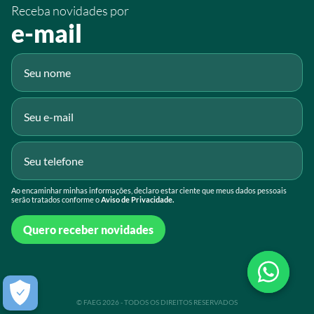
Receba novidades por
Fluig
e-mail
Gmail
Ao encaminhar minhas informações, declaro estar ciente que meus dados pessoais
serão tratados conforme o
Aviso de Privacidade.
Quero receber novidades
© FAEG 2026 - TODOS OS DIREITOS RESERVADOS