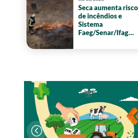
Seca aumenta risco
de incêndios e
Sistema
Faeg/Senar/Ifag
reforça ações de
prevenção