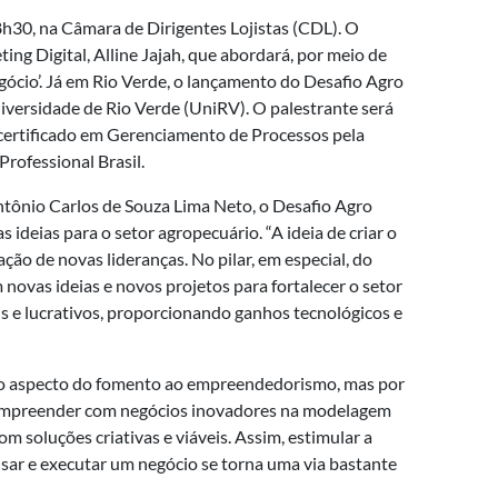
8h30, na Câmara de Dirigentes Lojistas (CDL). O
ing Digital, Alline Jajah, que abordará, por meio de
egócio’. Já em Rio Verde, o lançamento do Desafio Agro
Universidade de Rio Verde (UniRV). O palestrante será
 certificado em Gerenciamento de Processos pela
rofessional Brasil.
tônio Carlos de Souza Lima Neto, o Desafio Agro
ideias para o setor agropecuário. “A ideia de criar o
ção de novas lideranças. No pilar, em especial, do
ovas ideias e novos projetos para fortalecer o setor
s e lucrativos, proporcionando ganhos tecnológicos e
pelo aspecto do fomento ao empreendedorismo, mas por
 empreender com negócios inovadores na modelagem
m soluções criativas e viáveis. Assim, estimular a
nsar e executar um negócio se torna uma via bastante