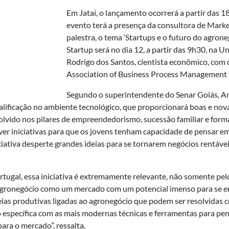
Em Jataí, o lançamento ocorrerá a partir das 1
evento terá a presença da consultora de Market
palestra, o tema ‘Startups e o futuro do agron
Startup será no dia 12, a partir das 9h30, na 
Rodrigo dos Santos, cientista econômico, com
Association of Business Process Management P
Segundo o superintendente do Senar Goiás, An
alificação no ambiente tecnológico, que proporcionará boas e novas 
olvido nos pilares de empreendedorismo, sucessão familiar e forma
iniciativas para que os jovens tenham capacidade de pensar em n
iativa desperte grandes ideias para se tornarem negócios rentávei
ortugal, essa iniciativa é extremamente relevante, não somente 
o agronegócio como um mercado com um potencial imenso para se
eias produtivas ligadas ao agronegócio que podem ser resolvidas co
o específica com as mais modernas técnicas e ferramentas para pe
ra o mercado”, ressalta.