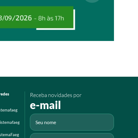
redes
Receba novidades por
e-mail
istemafaeg
istemafaeg
istemaFaeg