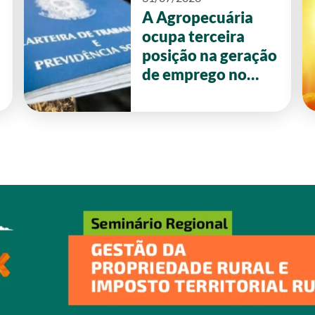
A Agropecuária
ocupa terceira
posição na geração
de emprego no
primeiro semestre
de 2026 em Goiás.