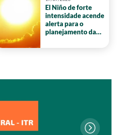
El Niño de forte
intensidade acende
alerta para o
planejamento da
safra 2026/27 em
Goiás