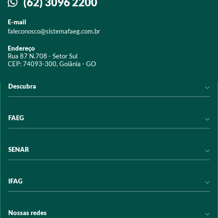
(62) 3096 2200
E-mail
faleconosco@sistemafaeg.com.br
Endereço
Rua 87 N.708 - Setor Sul
CEP: 74093-300, Goiânia - GO
Descubra
Notícias
FAEG
Acervo digital
Educação
Conheça a FAEG
SENAR
Programas e Serviços
Transparência
Eventos
Sindicatos
Conheça o SENAR
IFAG
Trabalhe conosco
Transparência
Políticas de privacidade
Política de Privacidade
Conheça o IFAG
Nossas redes
Arrecadação
Programas e Serviços