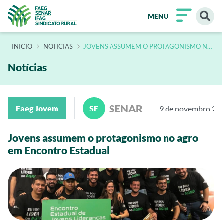
MENU
INÍCIO
NOTICIAS
JOVENS ASSUMEM O PROTAGONISMO NO
AGRO EM ENCONTRO ESTADUAL
Notícias
SENAR
Faeg Jovem
SE
9 de novembro 20
Jovens assumem o protagonismo no agro
em Encontro Estadual