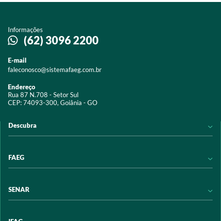
Informações
(62) 3096 2200
E-mail
faleconosco@sistemafaeg.com.br
Endereço
Rua 87 N.708 - Setor Sul
CEP: 74093-300, Goiânia - GO
Descubra
Notícias
FAEG
Acervo digital
Educação
Conheça a FAEG
SENAR
Programas e Serviços
Transparência
Eventos
Sindicatos
Conheça o SENAR