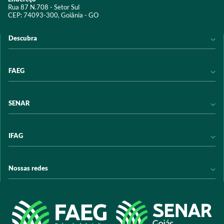
Rua 87 N.708 - Setor Sul
CEP: 74093-300, Goiânia - GO
Descubra
Notícias
FAEG
Acervo digital
Educação
Conheça a FAEG
SENAR
Programas e Serviços
Transparência
Eventos
Sindicatos
Conheça o SENAR
IFAG
Trabalhe conosco
Transparência
Políticas de privacidade
Política de Privacidade
Conheça o IFAG
Nossas redes
Arrecadação
Programas e Serviços
Licitações
Publicações
/sistemafaeg
Acesso à Informação
@sistemafaeg