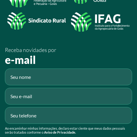
/SistemaFaeg
/sistemafaeg
/SistemaFaeg
/sistemafaeg
Receba novidades por
Fluig
e-mail
Gmail
Ao encaminhar minhas informações, declaro estar ciente que meus dados pessoais
serão tratados conforme o
Aviso de Privacidade.