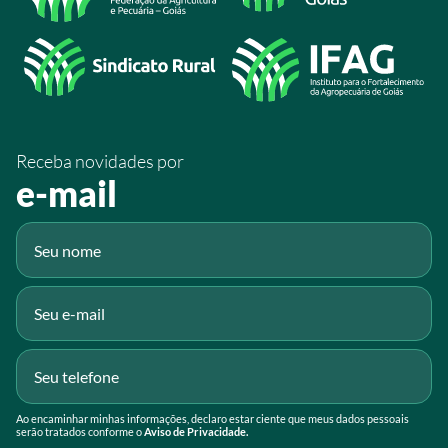
/SistemaFaeg
/sistemafaeg
/SistemaFaeg
/sistemafaeg
Receba novidades por
Fluig
e-mail
Gmail
Ao encaminhar minhas informações, declaro estar ciente que meus dados pessoais
serão tratados conforme o
Aviso de Privacidade.