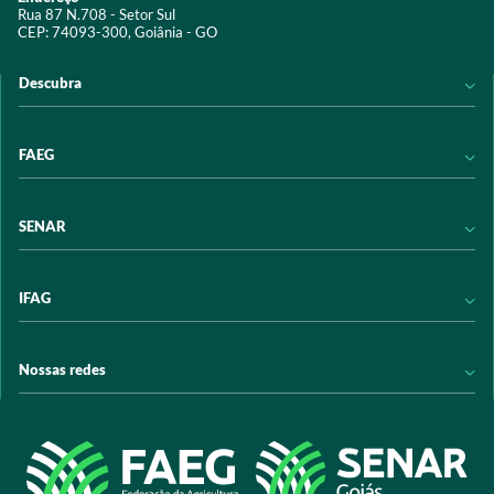
Rua 87 N.708 - Setor Sul
CEP: 74093-300, Goiânia - GO
Descubra
Notícias
FAEG
Acervo digital
Educação
Conheça a FAEG
SENAR
Programas e Serviços
Transparência
Eventos
Sindicatos
Conheça o SENAR
IFAG
Trabalhe conosco
Transparência
Políticas de privacidade
Política de Privacidade
Conheça o IFAG
Nossas redes
Arrecadação
Programas e Serviços
Licitações
Publicações
/sistemafaeg
Acesso à Informação
@sistemafaeg