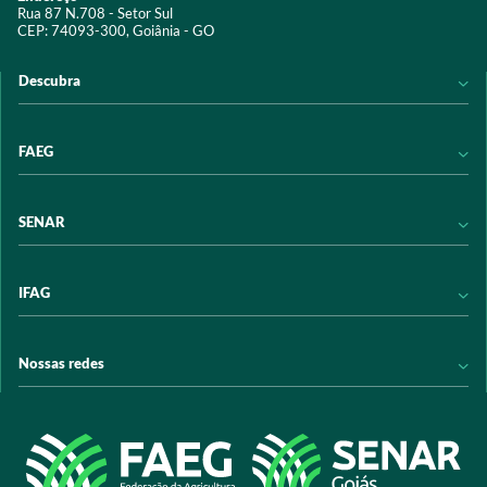
Rua 87 N.708 - Setor Sul
CEP: 74093-300, Goiânia - GO
Descubra
Notícias
FAEG
Acervo digital
Educação
Conheça a FAEG
SENAR
Programas e Serviços
Transparência
Eventos
Sindicatos
Conheça o SENAR
IFAG
Trabalhe conosco
Transparência
Políticas de privacidade
Política de Privacidade
Conheça o IFAG
Nossas redes
Arrecadação
Programas e Serviços
Licitações
Publicações
/sistemafaeg
Acesso à Informação
@sistemafaeg