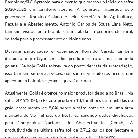
Pamplona/SLC Agrícola para o evento que marcou o início da safra
2020/2021 em território goiano. A comitiva, integrada pelo
governador Ronaldo Caiado e pelo Secretário de Agricultura,
Pecuária e Abastecimento, Antonio Carlos de Sousa Lima Neto,
também visitou uma biofábrica, instalada na propriedade rural,
voltada para o processamento de bioinsumos.
Durante participação o governador Ronaldo Caiado também
destacou o protagonismo dos produtores rurais na economia
goiana. “Se hoje Goiás sobrevive do ponto de vista da arrecadação,
isso também se deve a vocês, que são os verdadeiros heróis, que
aguentam o batente e geram riqueza”, afirmou.
Atualmente, Goiás é o terceiro maior produtor de soja no Brasil. Na
safra 2019/2020, o Estado produziu 13,1 milhões de toneladas do
grão, crescimento de 8,8% sobre a safra anterior, em uma área
plantada de 3,5 milhões de hectares, segundo dados divulgados
pela Companhia Nacional de Abastecimento (Conab). A
produtividade na última safra foi de 3.712 quilos por hectare e
representou aumento de 6,7% em relação à de 2018/2019.