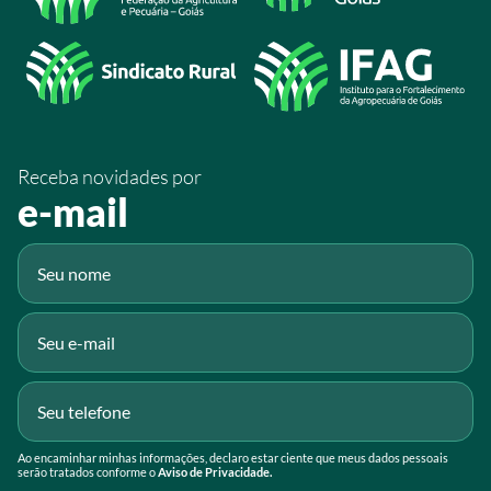
/SistemaFaeg
/sistemafaeg
/SistemaFaeg
/sistemafaeg
Receba novidades por
Fluig
e-mail
Gmail
Ao encaminhar minhas informações, declaro estar ciente que meus dados pessoais
serão tratados conforme o
Aviso de Privacidade.