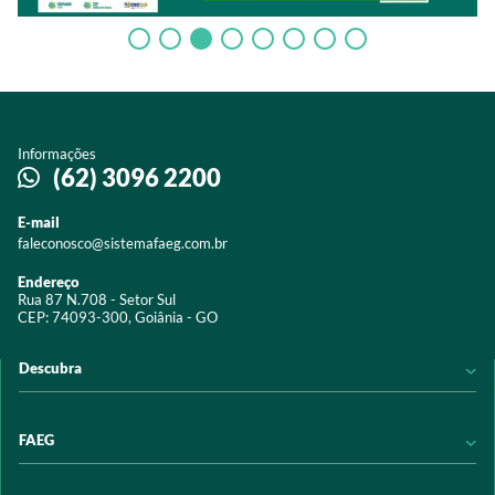
Informações
(62) 3096 2200
E-mail
faleconosco@sistemafaeg.com.br
Endereço
Rua 87 N.708 - Setor Sul
CEP: 74093-300, Goiânia - GO
Descubra
Notícias
FAEG
Acervo digital
Educação
Conheça a FAEG