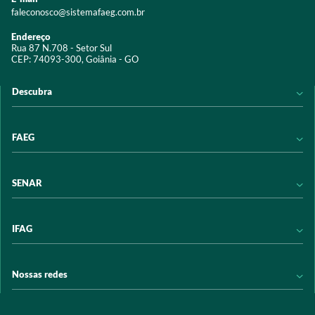
faleconosco@sistemafaeg.com.br
Endereço
Rua 87 N.708 - Setor Sul
CEP: 74093-300, Goiânia - GO
Descubra
Notícias
FAEG
Acervo digital
Educação
Conheça a FAEG
SENAR
Programas e Serviços
Transparência
Eventos
Sindicatos
Conheça o SENAR
IFAG
Trabalhe conosco
Transparência
Políticas de privacidade
Política de Privacidade
Conheça o IFAG
Nossas redes
Arrecadação
Programas e Serviços
Licitações
Publicações
/sistemafaeg