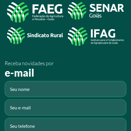
Acesso à Informação
@sistemafaeg
/SistemaFaeg
/sistemafaeg
/SistemaFaeg
/sistemafaeg
Receba novidades por
Fluig
e-mail
Gmail