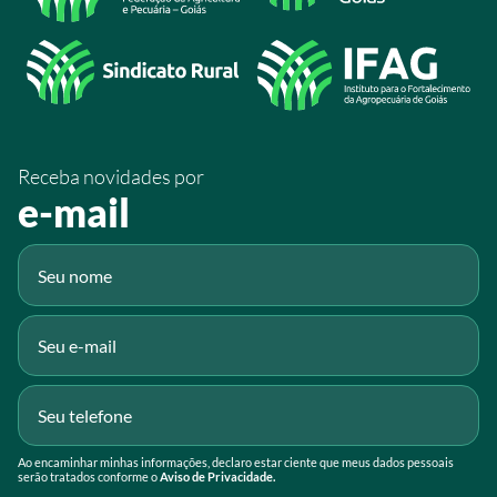
/SistemaFaeg
/sistemafaeg
/SistemaFaeg
/sistemafaeg
Receba novidades por
Fluig
e-mail
Gmail
Ao encaminhar minhas informações, declaro estar ciente que meus dados pessoais
serão tratados conforme o
Aviso de Privacidade.