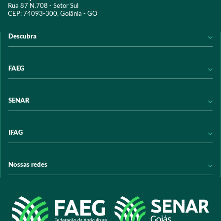
Rua 87 N.708 - Setor Sul
CEP: 74093-300, Goiânia - GO
Descubra
Notícias
FAEG
Acervo digital
Educação
Conheça a FAEG
SENAR
Programas e Serviços
Transparência
Eventos
Sindicatos
Conheça o SENAR
IFAG
Trabalhe conosco
Transparência
Políticas de privacidade
Política de Privacidade
Conheça o IFAG
Nossas redes
Arrecadação
Programas e Serviços
Licitações
Publicações
/sistemafaeg
Acesso à Informação
@sistemafaeg