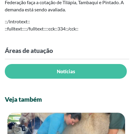
Federação faça a cotação de Tilápia, Tambaqui e Pintado. A
demanda está sendo avaliada.
::/introtext::
::fulltext::::/fulltext::::cck::334::/cck::
Áreas de atuação
Notícias
Veja também