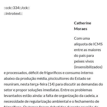
::cck::334::/cck::
::introtext::
Catherine
Moraes
Com uma
alíquota de ICMS
entre as maiores
do país para
peixes vivos
(insensibilizados)
e processados, déficit de frigoríficos e consumo interno
abaixo da produção média, piscicultores do Estado se
reuniram, nesta terça-feira (14) para discutir as demandas do
setor e propor soluções imediatas. Entre os problemas
levantados estão ainda: a falta de organização da cadeia, a
necessidade de regularização ambiental e o fechamento de
frigoríficos. Os temas foram debatidos durante reunião da