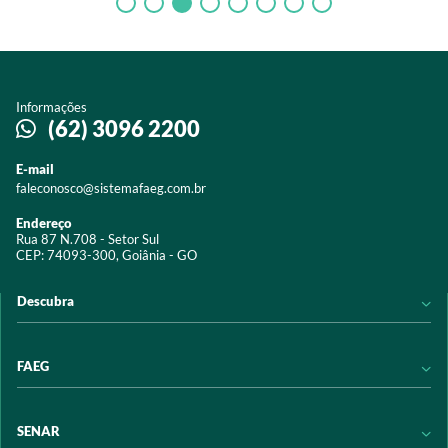
Informações
(62) 3096 2200
E-mail
faleconosco@sistemafaeg.com.br
Endereço
Rua 87 N.708 - Setor Sul
CEP: 74093-300, Goiânia - GO
Descubra
Notícias
FAEG
Acervo digital
Educação
Conheça a FAEG
SENAR
Programas e Serviços
Transparência