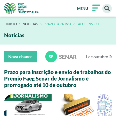
MENU
INÍCIO
NOTICIAS
PRAZO PARA INSCRICAO E ENVIO DE
TRABALHOS DO PREMIO FAEG SENAR DE
JORNALISMO E PRORROGADO ATE 10 DE
OUTUBRO
Notícias
SENAR
Nova chance
SE
1 de outubro 20
Prazo para inscrição e envio de trabalhos do
Prêmio Faeg Senar de Jornalismo é
prorrogado até 10 de outubro