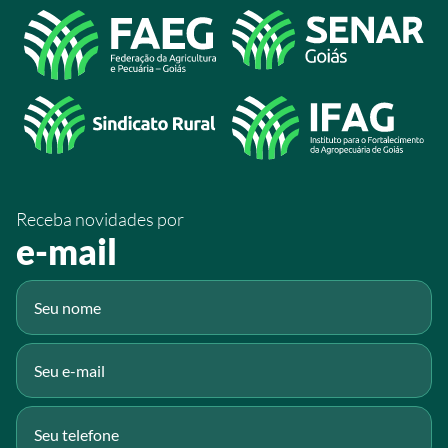
Acesso à Informação
@sistemafaeg
/SistemaFaeg
/sistemafaeg
/SistemaFaeg
/sistemafaeg
Receba novidades por
Fluig
e-mail
Gmail