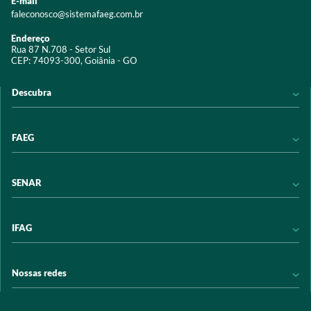
E-mail
faleconosco@sistemafaeg.com.br
Endereço
Rua 87 N.708 - Setor Sul
CEP: 74093-300, Goiânia - GO
Descubra
Notícias
FAEG
Acervo digital
Educação
Conheça a FAEG
SENAR
Programas e Serviços
Transparência
Eventos
Sindicatos
Conheça o SENAR
IFAG
Trabalhe conosco
Transparência
Políticas de privacidade
Política de Privacidade
Conheça o IFAG
Nossas redes
Arrecadação
Programas e Serviços
Licitações
Publicações
/sistemafaeg